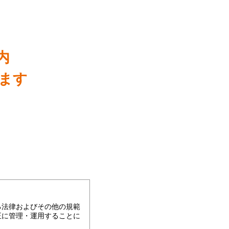
内
します